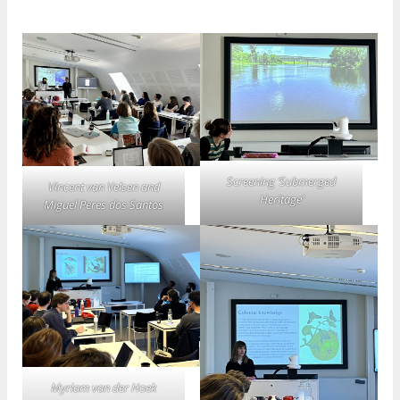
Screening ‘Submerged
Vincent van Velsen and
Heritage’
Miguel Peres dos Santos
Myriam van der Hoek