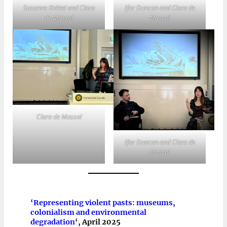
Susanne Knittel and Clara
Ifor Duncan and Clara de
de Massol
Massol
Clara de Massol
Ifor Duncan and Clara de
Massol
‘Representing violent pasts: museums,
colonialism and environmental
degradation
‘, April 2025